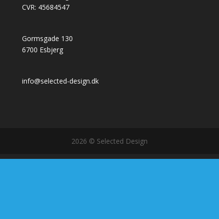
CVR: 45684547
Gormsgade 130
6700 Esbjerg
info@selected-design.dk
2026 © Selected Design