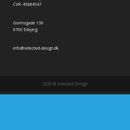
CVR: 45684547
Gormsgade 130
6700 Esbjerg
info@selected-design.dk
2026 © Selected Design